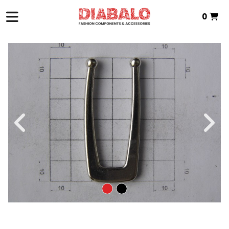
0
INICIO
>
ZAMAK TEXTIL
>
PIEZA INTERMEDIA
> P.INTERMEDIA ZAMAK
Total:
0,00 €
VER CESTA