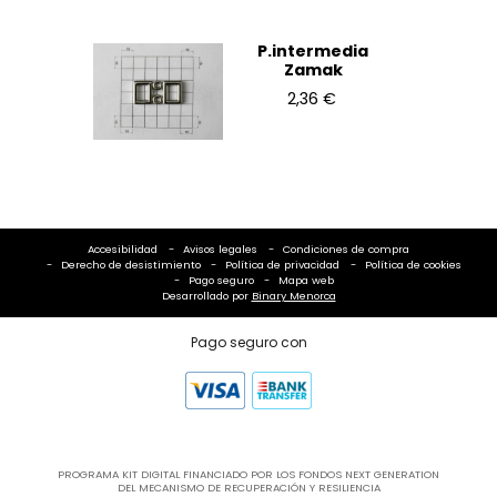
P.intermedia
Zamak
2,36 €
Accesibilidad
Avisos legales
Condiciones de compra
Derecho de desistimiento
Política de privacidad
Política de cookies
Pago seguro
Mapa web
Desarrollado por
Binary Menorca
Pago seguro con
PROGRAMA KIT DIGITAL FINANCIADO POR LOS FONDOS NEXT GENERATION
DEL MECANISMO DE RECUPERACIÓN Y RESILIENCIA