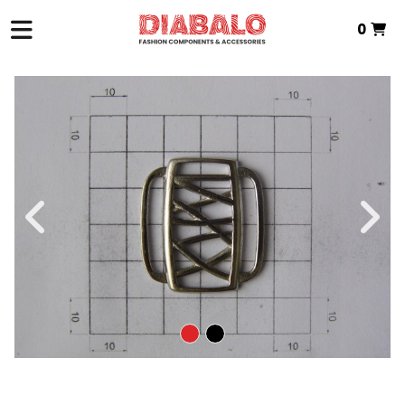
0
INICIO
>
ZAMAK TEXTIL
>
PIEZA INTERMEDIA
> P.INTERMEDIA ZAMAK
Total:
0,00 €
VER CESTA