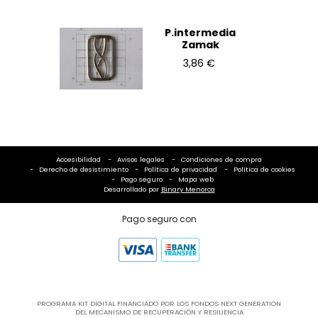
P.intermedia
Zamak
3,86 €
Accesibilidad
Avisos legales
Condiciones de compra
Derecho de desistimiento
Política de privacidad
Política de cookies
Pago seguro
Mapa web
Desarrollado por
Binary Menorca
Pago seguro con
PROGRAMA KIT DIGITAL FINANCIADO POR LOS FONDOS NEXT GENERATION
DEL MECANISMO DE RECUPERACIÓN Y RESILIENCIA