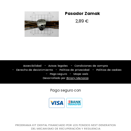
Pasador Zamak
2,89 €
Accesibilidad
Avisos legales
Condiciones de compra
Derecho de desistimiento
Política de privacidad
Política de cookies
Pago seguro
Mapa web
Desarrollado por
Binary Menorca
Pago seguro con
PROGRAMA KIT DIGITAL FINANCIADO POR LOS FONDOS NEXT GENERATION
DEL MECANISMO DE RECUPERACIÓN Y RESILIENCIA