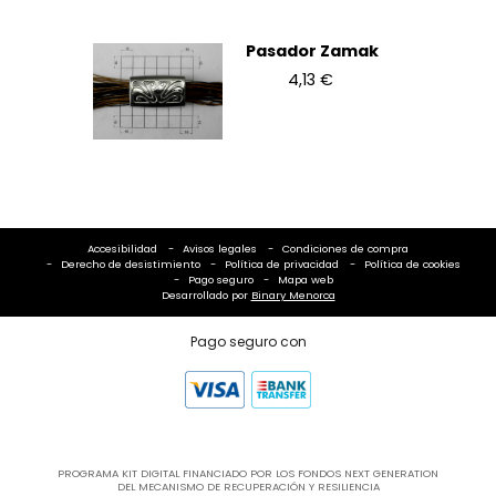
Pasador Zamak
4,13 €
Accesibilidad
Avisos legales
Condiciones de compra
Derecho de desistimiento
Política de privacidad
Política de cookies
Pago seguro
Mapa web
Desarrollado por
Binary Menorca
Pago seguro con
PROGRAMA KIT DIGITAL FINANCIADO POR LOS FONDOS NEXT GENERATION
DEL MECANISMO DE RECUPERACIÓN Y RESILIENCIA