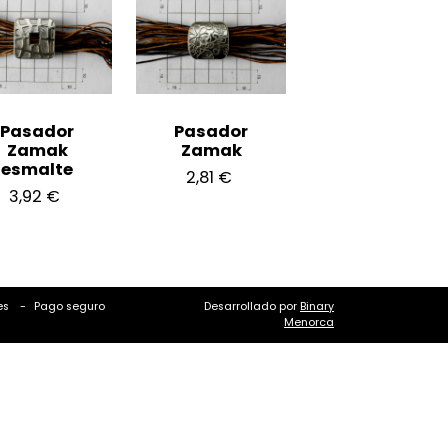
Pasador
Pasador
Zamak
Zamak
esmalte
2,81 €
3,92 €
es
Pago seguro
Desarrollado por
Binary
Menorca