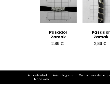
Pasador
Pasador
Zamak
Zamak
2,89 €
2,86 €
Accesibilidad
Avisos legales
Condiciones de comp
Mapa web