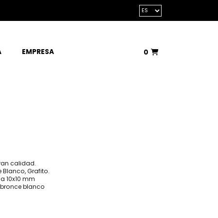
A
EMPRESA
0
Total:
0,00 €
VER CESTA
ran calidad.
 Blanco, Grafito.
la 10x10 mm
: bronce blanco