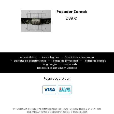
Pasador Zamak
2,89 €
Accesibilidad
Avisos legales
Condiciones de compra
Derecho de desistimiento
Política de privacidad
Política de cookies
Pago seguro
Mapa web
Desarrollado por
Binary Menorca
Pago seguro con
PROGRAMA KIT DIGITAL FINANCIADO POR LOS FONDOS NEXT GENERATION
DEL MECANISMO DE RECUPERACIÓN Y RESILIENCIA