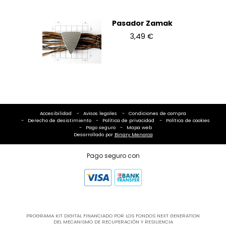
Pasador Zamak
3,49 €
Accesibilidad
Avisos legales
Condiciones de compra
Derecho de desistimiento
Política de privacidad
Política de cookies
Pago seguro
Mapa web
Desarrollado por
Binary Menorca
Pago seguro con
PROGRAMA KIT DIGITAL FINANCIADO POR LOS FONDOS NEXT GENERATION
DEL MECANISMO DE RECUPERACIÓN Y RESILIENCIA