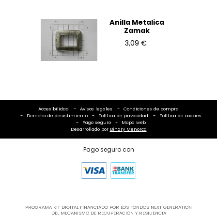
Anilla Metalica
Zamak
3,09 €
Accesibilidad
Avisos legales
Condiciones de compra
Derecho de desistimiento
Política de privacidad
Política de cookies
Pago seguro
Mapa web
Desarrollado por
Binary Menorca
Pago seguro con
PROGRAMA KIT DIGITAL FINANCIADO POR LOS FONDOS NEXT GENERATION
DEL MECANISMO DE RECUPERACIÓN Y RESILIENCIA