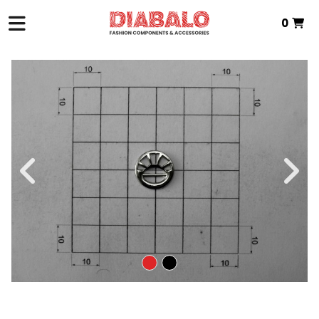
0
INICIO
>
ZAMAK TEXTIL
>
HEBILLAS
> HEBILLAS ZAMAK
Total:
0,00 €
VER CESTA