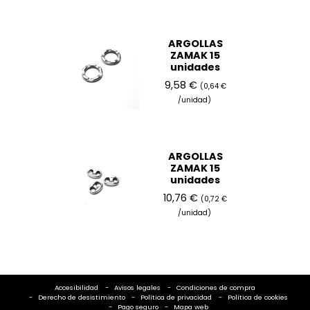
ARGOLLAS
ZAMAK 15
unidades
9,58 €
(0,64 €
/unidad)
ARGOLLAS
ZAMAK 15
unidades
10,76 €
(0,72 €
/unidad)
Accesibilidad
Avisos legales
Condiciones de compra
Derecho de desistimiento
Política de privacidad
Política de cookies
Pago seguro
Mapa web