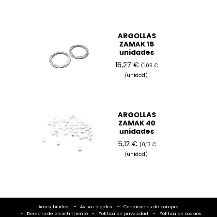
ARGOLLAS
ZAMAK 15
unidades
16,27 €
(1,08 €
/unidad)
ARGOLLAS
ZAMAK 40
unidades
5,12 €
(0,13 €
/unidad)
Accesibilidad
Avisos legales
Condiciones de compra
Derecho de desistimiento
Política de privacidad
Política de cookies