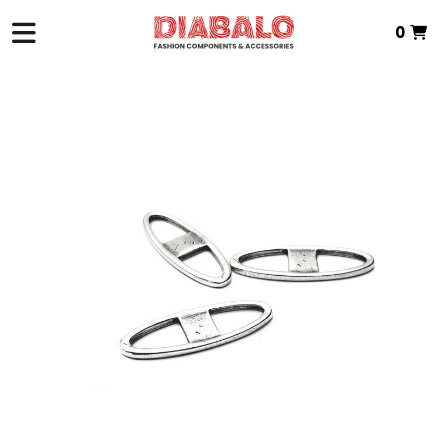
0
Total:
0,00 €
VER CESTA