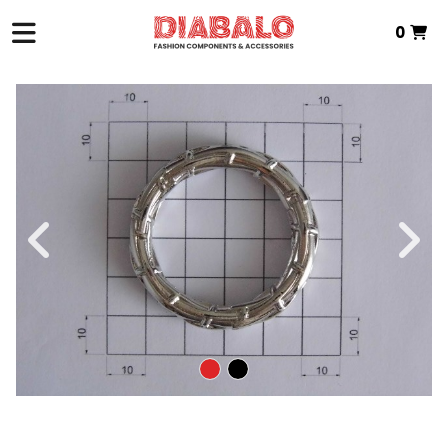
0
INICIO
>
ZAMAK TEXTIL
>
ANILLAS
> ANILLA METALICA ZAMAK
Total:
0,00 €
VER CESTA