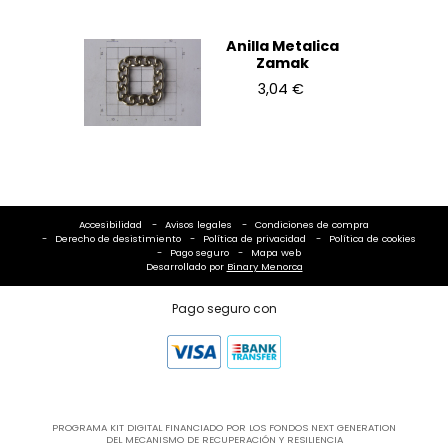
Anilla Metalica
Zamak
3,04 €
Accesibilidad
Avisos legales
Condiciones de compra
Derecho de desistimiento
Política de privacidad
Política de cookies
Pago seguro
Mapa web
Desarrollado por
Binary Menorca
Pago seguro con
PROGRAMA KIT DIGITAL FINANCIADO POR LOS FONDOS NEXT GENERATION
DEL MECANISMO DE RECUPERACIÓN Y RESILIENCIA