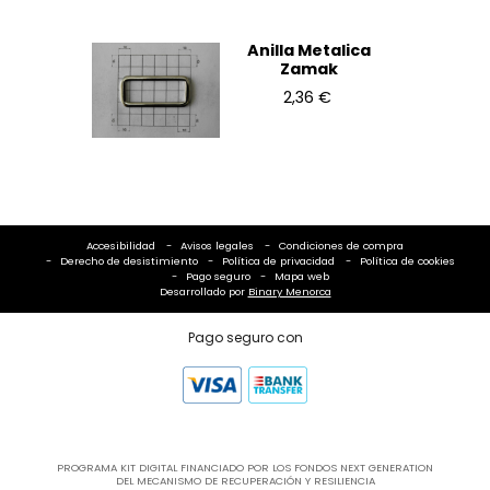
Anilla Metalica
Zamak
2,36 €
Accesibilidad
Avisos legales
Condiciones de compra
Derecho de desistimiento
Política de privacidad
Política de cookies
Pago seguro
Mapa web
Desarrollado por
Binary Menorca
Pago seguro con
PROGRAMA KIT DIGITAL FINANCIADO POR LOS FONDOS NEXT GENERATION
DEL MECANISMO DE RECUPERACIÓN Y RESILIENCIA