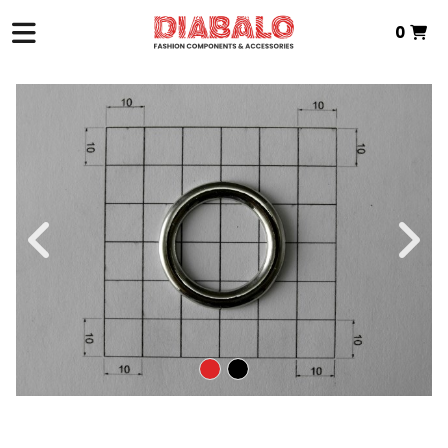
0
INICIO
>
ZAMAK TEXTIL
>
ANILLAS
> ANILLA METALICA ZAMAK
Total:
0,00 €
VER CESTA