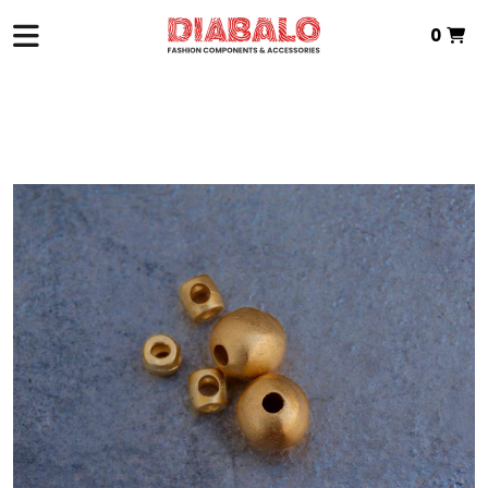
0
INICIO
> ZAMAK BISUTERÍA
Total:
0,00 €
VER CESTA