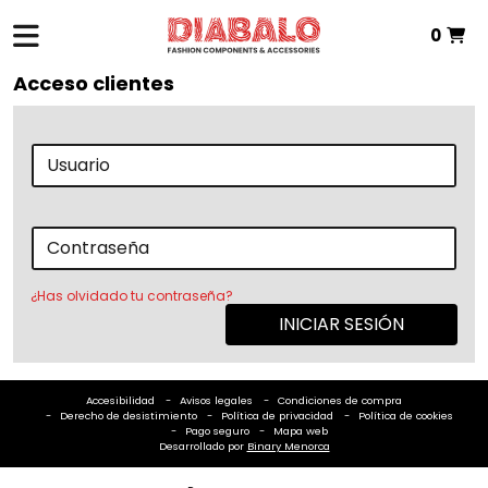
0
Total:
0,00 €
Acceso clientes
VER CESTA
Usuario
Contraseña
¿Has olvidado tu contraseña?
INICIAR SESIÓN
Accesibilidad
Avisos legales
Condiciones de compra
Derecho de desistimiento
Política de privacidad
Política de cookies
Pago seguro
Mapa web
Desarrollado por
Binary Menorca