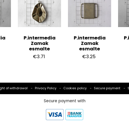
ia
P.intermedia
P.intermedia
P.
Zamak
Zamak
esmalte
esmalte
€3.71
€3.25
ght of withdrawal
Privacy Policy
Cookies policy
Secure payment
Secure payment with