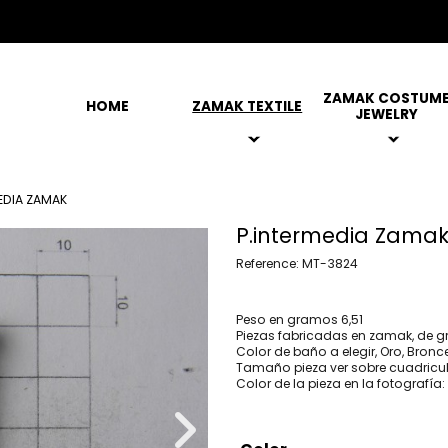
ZAMAK COSTUM
HOME
ZAMAK TEXTILE
JEWELRY
EDIA ZAMAK
P.intermedia Zama
Reference: MT-3824
Peso en gramos 6,51
Piezas fabricadas en zamak, de g
Color de baño a elegir, Oro, Bronce
Tamaño pieza ver sobre cuadricu
Color de la pieza en la fotografía