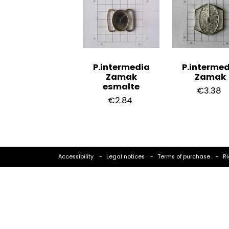
P.intermedia
P.intermed
Zamak
Zamak
esmalte
€3.38
€2.84
Accessibility
Legal notices
Terms of purchase
Ri