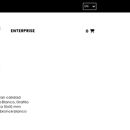
E
ENTERPRISE
0
Total:
€0.00
VIEW BASKET
k
ran calidad.
 Blanco, Grafito.
la 10x10 mm
: bronce blanco