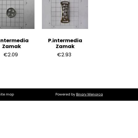
intermedia
P.intermedia
Zamak
Zamak
€2.09
€2.93
Site map
Powered by
Binary Menorca