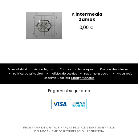
P.intermedia
Zamak
0,00 €
Accessibilitat
Avisos legals
Condicions de compra
Dret de desistiment
Política de privacitat
Política de cookies
Pagament segur
Mapa web
Desenvolupat per
Binary Menorca
Pagament segur amb
PROGRAMA KIT DIGITAL FINANÇAT PELS FONS NEXT GENERATION
DEL MECANISME DE RECUPERACIÓ I RESILIÈNCIA