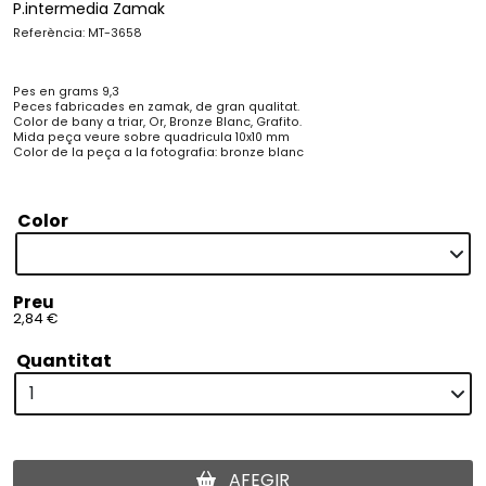
P.intermedia Zamak
Referència: MT-3658
Pes en grams 9,3
Peces fabricades en zamak, de gran qualitat.
Color de bany a triar, Or, Bronze Blanc, Grafito.
Mida peça veure sobre quadricula 10x10 mm
Color de la peça a la fotografia: bronze blanc
Color
Preu
2,84 €
Quantitat
AFEGIR