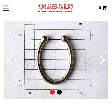
0
INICI
>
TÈXTIL DE ZAMAK
>
PEÇA INTERMITJA
> P.INTERMEDIA ZAMAK
Total:
0,00 €
VEURE CISTELLA