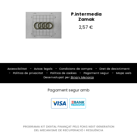
P.intermedia
Zamak
2,57 €
Accessibilitat
Avisos legals
Condicions de compra
Dret de desistiment
Política de privacitat
Política de cookies
Pagament segur
Mapa web
Desenvolupat per
Binary Menorca
Pagament segur amb
PROGRAMA KIT DIGITAL FINANÇAT PELS FONS NEXT GENERATION
DEL MECANISME DE RECUPERACIÓ I RESILIÈNCIA