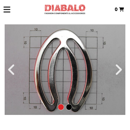
0
INICI
>
TÈXTIL DE ZAMAK
>
PEÇA INTERMITJA
> P.INTERMEDIA ZAMAK
Total:
0,00 €
VEURE CISTELLA