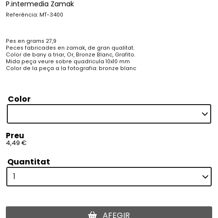
P.intermedia Zamak
Referència: MT-3400
Pes en grams 27,9
Peces fabricades en zamak, de gran qualitat.
Color de bany a triar, Or, Bronze Blanc, Grafito.
Mida peça veure sobre quadricula 10x10 mm
Color de la peça a la fotografia: bronze blanc
Color
Preu
4,49 €
Quantitat
AFEGIR