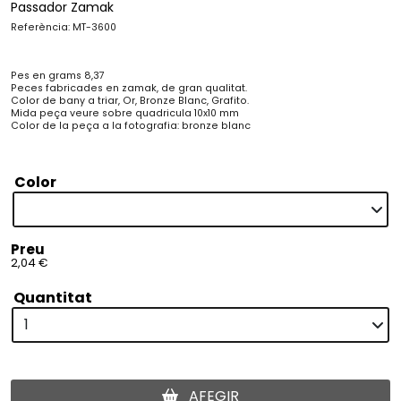
Passador Zamak
Referència: MT-3600
Pes en grams 8,37
Peces fabricades en zamak, de gran qualitat.
Color de bany a triar, Or, Bronze Blanc, Grafito.
Mida peça veure sobre quadricula 10x10 mm
Color de la peça a la fotografia: bronze blanc
Color
Preu
2,04 €
Quantitat
AFEGIR