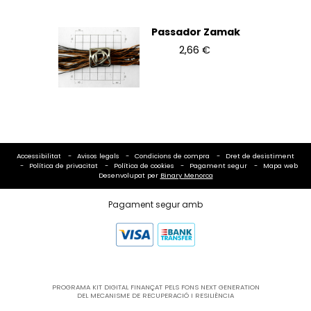
Passador Zamak
2,66 €
Accessibilitat
Avisos legals
Condicions de compra
Dret de desistiment
Política de privacitat
Política de cookies
Pagament segur
Mapa web
Desenvolupat per
Binary Menorca
Pagament segur amb
PROGRAMA KIT DIGITAL FINANÇAT PELS FONS NEXT GENERATION
DEL MECANISME DE RECUPERACIÓ I RESILIÈNCIA