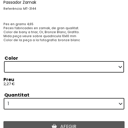
Passador Zamak
Referència: MT-3144
Pes en grams 4,65
Peces fabricades en zamak, de gran qualitat.
Color de bany a triar, Or, Bronze Blanc, Grafito.
Mida peça veure sobre quadricula 10x10 mm
Color de la peça a la fotografia: bronze blanc
Color
Preu
2,27 €
Quantitat
AFEGIR