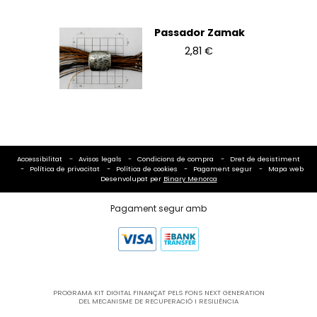
Passador Zamak
2,81 €
Accessibilitat
Avisos legals
Condicions de compra
Dret de desistiment
Política de privacitat
Política de cookies
Pagament segur
Mapa web
Desenvolupat per
Binary Menorca
Pagament segur amb
PROGRAMA KIT DIGITAL FINANÇAT PELS FONS NEXT GENERATION
DEL MECANISME DE RECUPERACIÓ I RESILIÈNCIA