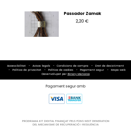
Passador Zamak
2,20 €
Accessibilitat
Avisos legals
Condicions de compra
Dret de desistiment
Política de privacitat
Política de cookies
Pagament segur
Mapa web
Desenvolupat per
Binary Menorca
Pagament segur amb
PROGRAMA KIT DIGITAL FINANÇAT PELS FONS NEXT GENERATION
DEL MECANISME DE RECUPERACIÓ I RESILIÈNCIA