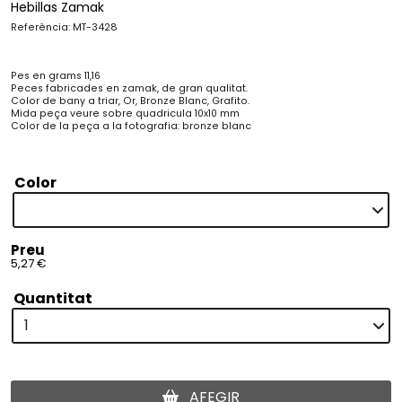
Hebillas Zamak
Referència: MT-3428
Pes en grams 11,16
Peces fabricades en zamak, de gran qualitat.
Color de bany a triar, Or, Bronze Blanc, Grafito.
Mida peça veure sobre quadricula 10x10 mm
Color de la peça a la fotografia: bronze blanc
Color
Preu
5,27 €
Quantitat
AFEGIR