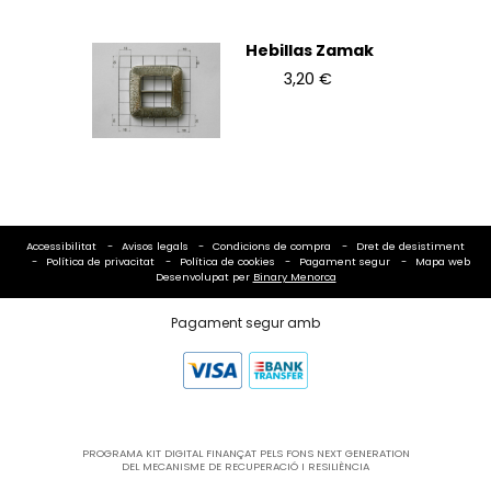
Hebillas Zamak
3,20 €
Accessibilitat
Avisos legals
Condicions de compra
Dret de desistiment
Política de privacitat
Política de cookies
Pagament segur
Mapa web
Desenvolupat per
Binary Menorca
Pagament segur amb
PROGRAMA KIT DIGITAL FINANÇAT PELS FONS NEXT GENERATION
DEL MECANISME DE RECUPERACIÓ I RESILIÈNCIA