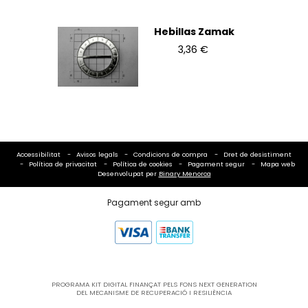
Hebillas Zamak
3,36 €
Accessibilitat
Avisos legals
Condicions de compra
Dret de desistiment
Política de privacitat
Política de cookies
Pagament segur
Mapa web
Desenvolupat per
Binary Menorca
Pagament segur amb
PROGRAMA KIT DIGITAL FINANÇAT PELS FONS NEXT GENERATION
DEL MECANISME DE RECUPERACIÓ I RESILIÈNCIA