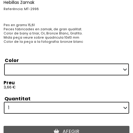
Hebillas Zamak
Referència: MT-2998
Pes en grams 15,81
Peces fabricades en zamak, de gran qualitat.
Color de bany a triar, Or, Bronze Blanc, Grafito.
Mida peça veure sobre quadricula 10x10 mm
Color de la peça a la fotografia: bronze blanc
Color
Preu
3,66 €
Quantitat
AFEGIR