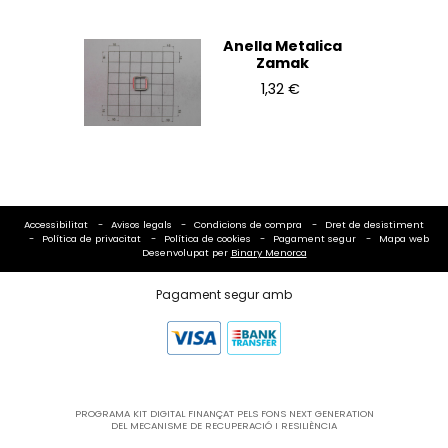
Anella Metalica
Zamak
1,32 €
Accessibilitat
Avisos legals
Condicions de compra
Dret de desistiment
Política de privacitat
Política de cookies
Pagament segur
Mapa web
Desenvolupat per
Binary Menorca
Pagament segur amb
PROGRAMA KIT DIGITAL FINANÇAT PELS FONS NEXT GENERATION
DEL MECANISME DE RECUPERACIÓ I RESILIÈNCIA