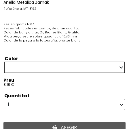
Anella Metalica Zamak
Referència: MT-3192
Pes en grams 17,67
Peces fabricades en zamak, de gran qualitat.
Color de bany a triar, Or, Bronze Blanc, Grafito.
Mida peça veure sobre quadricula 10x10 mm
Color de la peça a la fotografia: bronze blanc
Color
Preu
3,18 €
Quantitat
AFEGIR