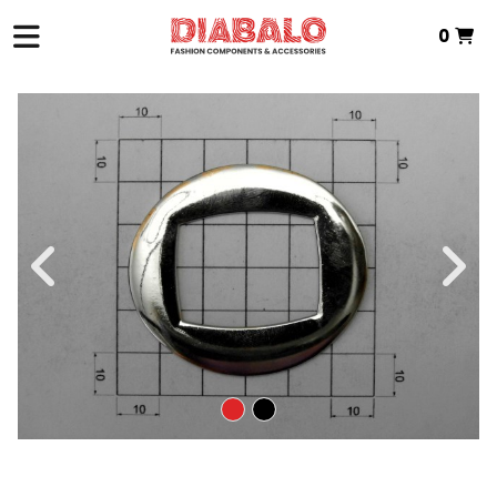
0
INICI
>
TÈXTIL DE ZAMAK
>
ANELLES
> ANELLA METALICA ZAMAK
Total:
0,00 €
VEURE CISTELLA